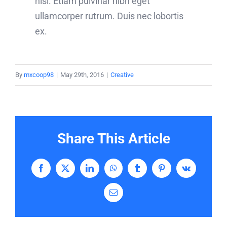
nisl. Etiam pulvinar nibh eget
ullamcorper rutrum. Duis nec lobortis
ex.
By
mxcoop98
|
May 29th, 2016
|
Creative
Share This Article
Facebook
X
LinkedIn
WhatsApp
Tumblr
Pinterest
Vk
Email